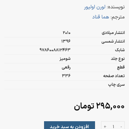
نویسنده:
لورن اولیور
مترجم:
هما قناد
انتشار میلادی
2010
انتشار شمسی
1396
شابک
9786008812463
نوع جلد
شومیز
قطع
رقعی
تعداد صفحه
336
سری چاپ
۲۹۵,۰۰۰
تومان
پیش از آن‌که بمیرم عدد
افزودن به سبد خرید