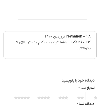
28 فروردین 1400
–
reyhaneh
کتاب قشنگیه ! واقعا توصیه میکنم یدختر بالای 15
بخونتش
دیدگاه خود را بنویسید
امتیاز شما
*
5 of 5
4 of 5
3 of 5
2 of 5
1 of 5
stars
stars
stars
stars
stars
دیدگاه شما
*