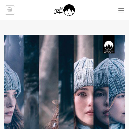
Ski
t
conten