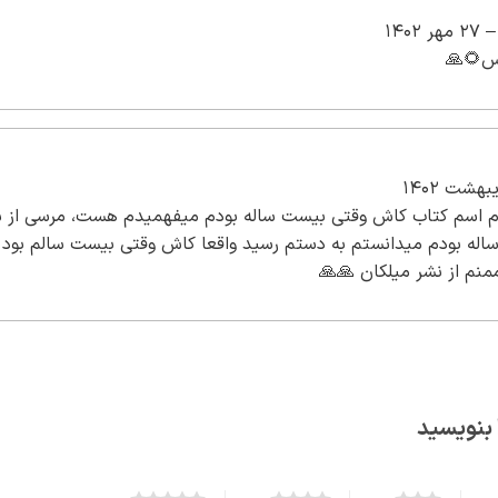
–
27 مهر 1402
س🌻🙏
م اسم کتاب کاش وقتی بیست ساله بودم میفهمیدم هست، مرسی از ش
اش وقتی ۲۰ساله بودم میدانستم به دستم رسید واقعا کاش وقتی بیست سالم بود
منم از نشر میلکان 🙏🙏
 بنویسید