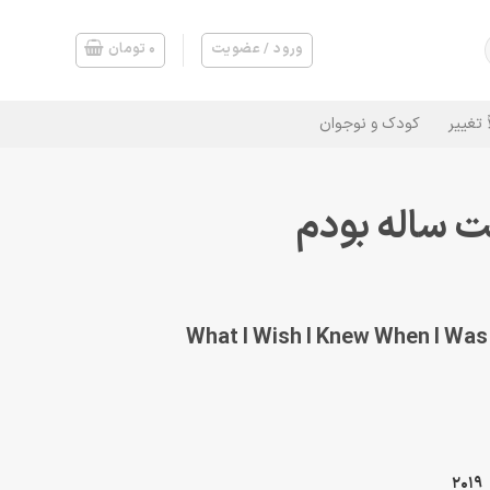
ورود / عضویت
۰
تومان
 تغییر
کودک و نوجوان
 ساله بودم
What I Wish I Knew When I Was
2019