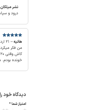
نشر میلکان
درود و سپا
نمره
هانیه
5
–
از
21 اردیبهشت 1402
5
من فکر میکرد
ک
خونده بودم. م
دیدگاه خود را
امتیاز شما
*