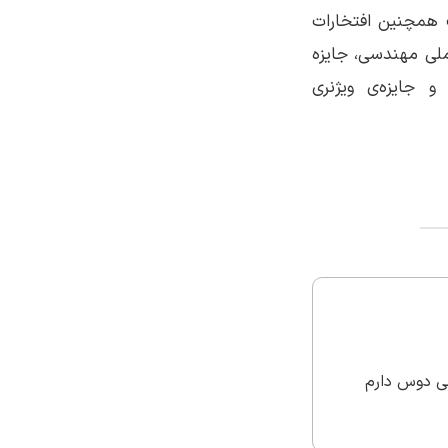
یگ همچنین افتخارات
Gordon Prize) از آکادمی ملی مهندسی، جایزه
نوآوری المپوس (Olympus Innovation Award) و جایزه‌ی ویژنری
دم . خیلی دوس دارم