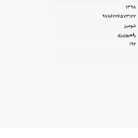
1398
9786226573122
شومیز
رقعیوزیری
192