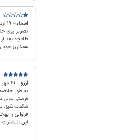
نمره
اسماء
–
19 اردیبهشت 1403
1
تصویر روی جلد
از
5
طاقچه بعد از 
همکاری خود را
آرزو
–
نمره
5
21 مهر 1402
از
5
به طور خلاصه، 
فرصتی عالی برا
شگفت‌انگیز، ت
این انتشارات 