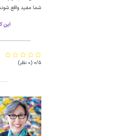
شما مفید واقع شوند
این کت
0/5
(0 نظر)