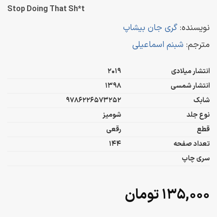
Stop Doing That Sh*t
نویسنده:
گری جان بیشاپ
مترجم:
شبنم اسماعیلی
انتشار میلادی
2019
انتشار شمسی
1398
شابک
9786226573252
نوع جلد
شومیز
قطع
رقعی
تعداد صفحه
144
سری چاپ
۱۳۵,۰۰۰
تومان