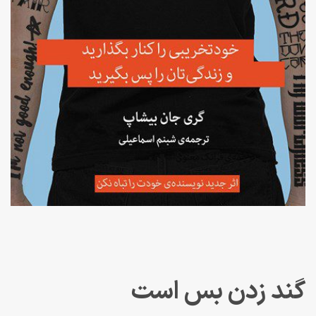
گند زدن بس است