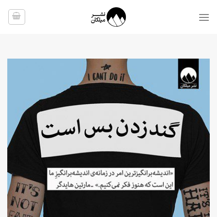
Ski
t
conten