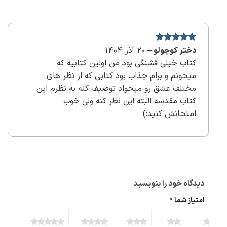
نمره
5
از
دختر کوچولو
–
20 آذر 1404
5
کتاب خیلی قشنگی بود من اولین کتابیه که
میخونم و برام جذاب بود کتابی که از نظر های
مختلف عشق رو میخواد توصیف کنه به نظرم این
کتاب مقدسه البته این نظر کنه ولی خوب
امتحانش کنید:)
دیدگاه خود را بنویسید
امتیاز شما
*
5 of 5
4 of 5
3 of 5
2 of 5
1 of 5
stars
stars
stars
stars
stars