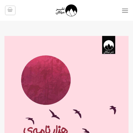
Ski
t
conten