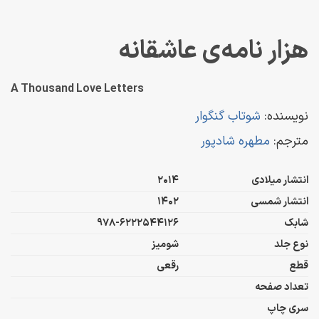
هزار نامه‌ی عاشقانه
A Thousand Love Letters
نویسنده:
شوتاب گنگوار
مترجم:
مطهره شادپور
انتشار میلادی
2014
انتشار شمسی
1402
شابک
978-6222544126
نوع جلد
شومیز
قطع
رقعی
تعداد صفحه
سری چاپ