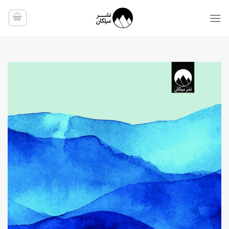
Ski
t
conten