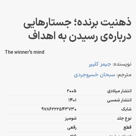
ذهنیت برنده؛ جستارهایی
درباره‌ی رسیدن به اهداف
The winner’s mind
نویسنده:
جیمز کلییر
مترجم:
سبحان خسروجردی
انتشار میلادی
2005
انتشار شمسی
1401
شابک
9786222543730
نوع جلد
شومیز
قطع
رقعی