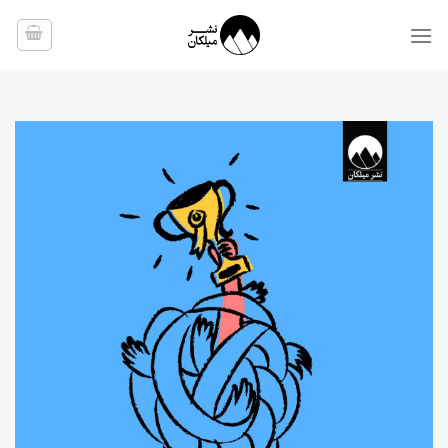
Ski
t
conten