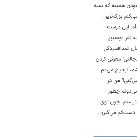
بودن همینه که بقیه
‌کنم بزرگ‌ترین
آد. این درست
یه نفر توضیح
مان ضدافسردگی
خجالتی‘ معرفی کردن.
م، ترجیح می‌دم
‌کنی!‘ من در
می‌دونم چطور
نیستم. چون توی
 دست‌کم می‌گیرن.