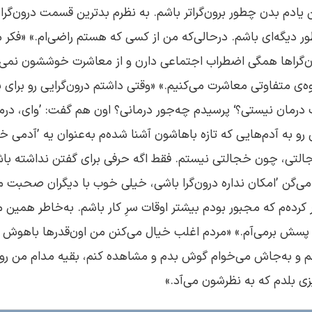
 یادم بدن چطور برون‌گراتر باشم. به نظرم بدترین قسمت درون‌گرا
ر دیگه‌ای باشم. درحالی‌که من از کسی که هستم راضی‌ام.» «فکر می
ون‌گراها همگی اضطراب اجتماعی دارن و از معاشرت خوششون نمی‌
‌ی متفاوتی معاشرت می‌کنیم.» «وقتی داشتم درون‌گرایی رو برای 
 درمان نیستی؟‘ پرسیدم چه‌جور درمانی؟ اون هم گفت: ’وای، در
 رو به آدم‌هایی که تازه باهاشون آشنا شده‌م به‌عنوان یه ’آدمی 
التی، چون خجالتی نیستم. فقط اگه حرفی برای گفتن نداشته باش
‌گن ’امکان نداره درون‌گرا باشی، خیلی خوب با دیگران صحبت می
رده‌م که مجبور بودم بیشتر اوقات سرِ کار باشم. به‌خاطر همین 
سش برمی‌آم.» «مردم اغلب خیال می‌کنن من اون‌قدرها باهوش 
م و به‌جاش می‌خوام گوش بدم و مشاهده کنم، بقیه مدام من رو
ی بلدم که به نظرشون می‌آد.»