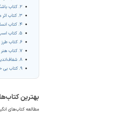
2. کتاب باشگاه پنج صبحی‌ها – رابین شارما
3. کتاب اثر مرکب – دارن هاردی
4. کتاب انسان در جستجوی معنا – ویکتور فرانکل
5. کتاب اسب سیاه – تاد رز و اگی اگاس
6. کتاب طرز فکر – کارل دوک
7. کتاب هنر خوب زندگی کردن – رولف دوبلی
8. شفاف‌اندیشی – شین پریش
9. کتاب بی حد و مرز – جیم کوییک
بهترین کتاب‌ها
مطالعه کتاب‌های انگیز