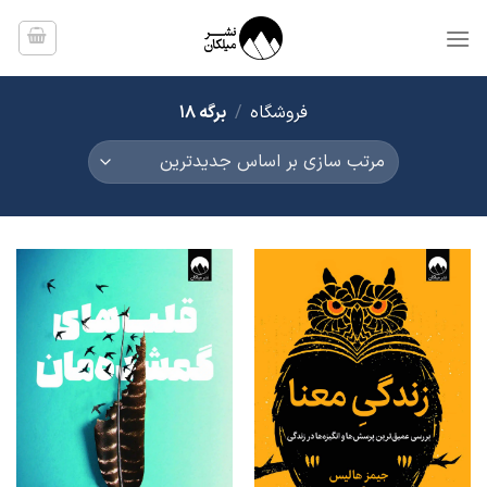
Ski
t
conten
فروشگاه
/
برگه 18