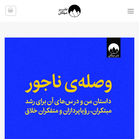
Ski
t
conten