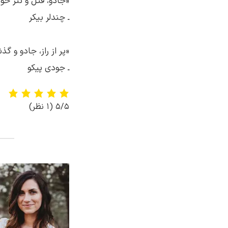
«جادو، قتل و نثر 
ـ چندلر بیکر
«پر از راز، جادو و 
ـ جودی پیکو
5/5
(1 نظر)