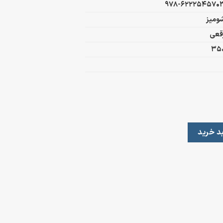
978-622254570
ومیز
قعی
35
د خرید