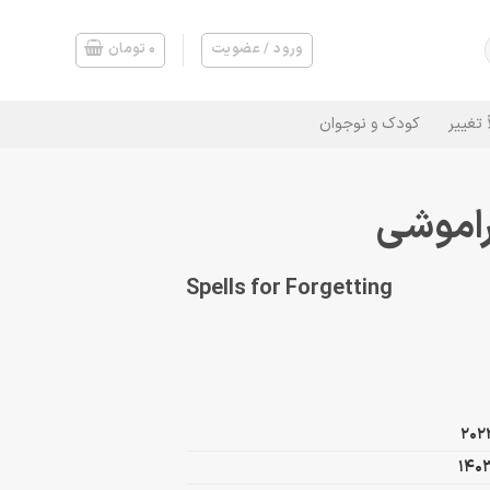
ورود / عضویت
۰
تومان
 تغییر
کودک و نوجوان
راموشی
Spells for Forgetting
202
140