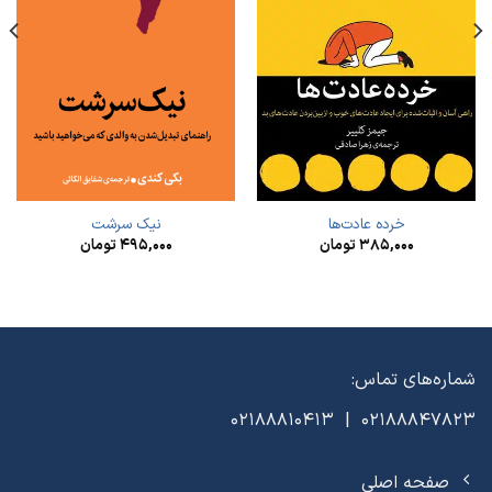
خرده عادت‌ها
نیک سرشت
۳۸۵,۰۰۰
تومان
۴۹۵,۰۰۰
تومان
شماره‌های تماس:
02188847823 | 02188810413
صفحه اصلی