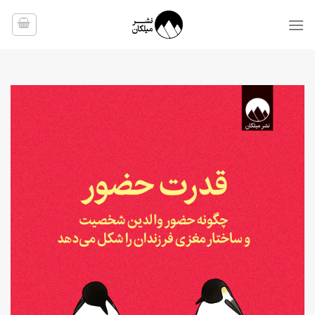
Ski
t
conten