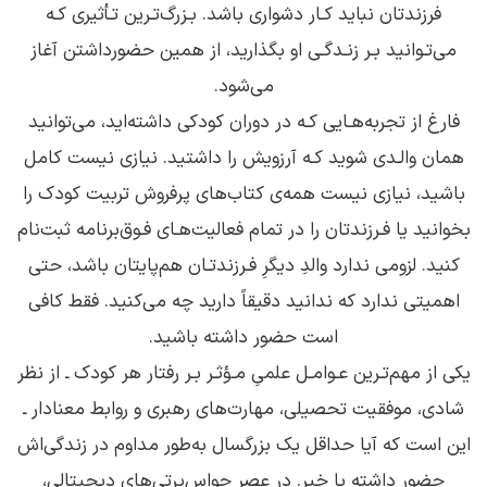
فرزندتان نباید کـار دشواری باشد. بـزرگ‌تـرین تـأثیری کـه
می‌تـوانید بـر زنـدگـی او بگذارید، از همین‌ حضور‌‌داشتن آغاز
می‌شود.
فارغ از تجربه‌هـایی کـه در دوران کودکی داشته‌اید، می‌توانید
همان والـدی شوید کـه آرزویش را داشتید. نیازی نیست کامل
باشید، نیازی نیست همه‌ی کتاب‌های پرفروش تربیت کودک را
بخوانید یا فـرزندتان را در تمام فعالیت‌هـای فـوق‌برنامه ثبت‌نام
کنید. لزومی ندارد والدِ دیگرِ فـرزندتـان هم‌پایتان باشد، حتی
اهمیتی ندارد که ندانید دقیقاً دارید چه می‌کنید. فقط کافی
است حضور داشته باشید.
یکی از مهم‌تـرین عـوامـل علمیِ مـؤثـر بـر رفتار هر کودک ـ از نظر
شادی، موفقیت تحصیلی، مهارت‌های رهبری و روابط معنادار ـ
این است که آیا حداقل یک بزرگسال به‌طور مداوم در زندگی‌اش
حضور داشته یا خیر. در عصر حواس‌پرتی‌های دیجیتالی،