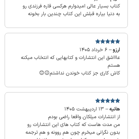
5
کتاب بسیار عالی امیدوارم هرکسی قاره فرزندی رو
به دنیا بیاره قبلش این کتاب چندین بار بخونه
ارزو
–
نمره
5
6 خرداد 1405
از
5
عاااشق این انتشارات و کتابهایی که انتخاب میکنه
هستم
کاش کاری جز کتاب خوندن نداشتم😉😊
نمره
هانیه
5
–
از
13 اردیبهشت 1405
5
از انتشارات میلکان واقعا راضی بودم
من مدت هاست که کتاب های این انتشارات رو
بدون نگرانی میخرم چون هم روونه و هم ترجمه