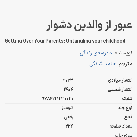
عبور از والدین دشوار
Getting Over Your Parents: Untangling your childhood
نویسنده:
مدرسه‌ی زندگی
مترجم:
حامد شانکی
انتشار میلادی
2023
انتشار شمسی
1404
شابک
9786221230020
نوع جلد
شومیز
قطع
رقعی
تعداد صفحه
224
سری چاپ