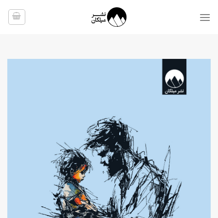
Ski
t
conten