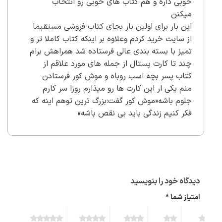
خوبی داره و هم کتاب های خوبی رو انتخاب
میکنن
این بار برای اولین بار بجای کتاب فروشی مستقیما
از سایت خرید کردم و‌علاوه بر اینکه کتاب کاملا تر و
تمیز با بسته بندی عالی فرستاده شد همراهش برام
چند تا کارت پستال از جمله های مورد علاقم از
کتاب پسر بچه اسب روباه و موش کور فرستادن
منم یکی ار این کارت ها رو میذارم روزا سر کارم
جلوم باشه«موش کور گفت:بزرگ ترین توهم اینه که
فکر کنیم زندگی باید بی نقص باشه»
دیدگاه خود را بنویسید
امتیاز شما
*
5 of 5
4 of 5
3 of 5
2 of 5
1 of 5
stars
stars
stars
stars
stars