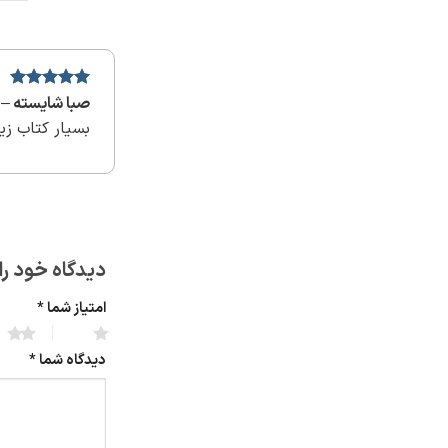
نمره
5
از
صبا شایسته
–
5
بسیار کتاب زی
دیدگاه خود را
امتیاز شما
*
2 of 5 stars
1 of 5 stars
دیدگاه شما
*