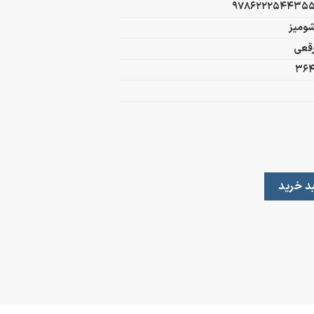
978622254435
ومیز
قعی
36
د خرید