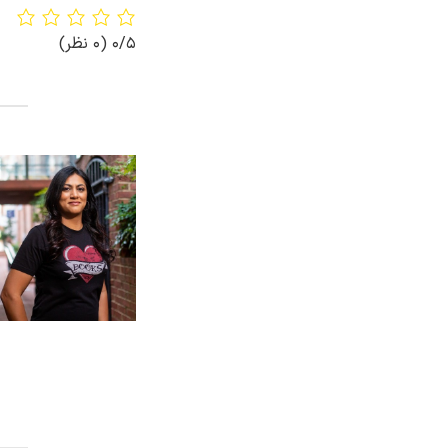
0/5
(0 نظر)