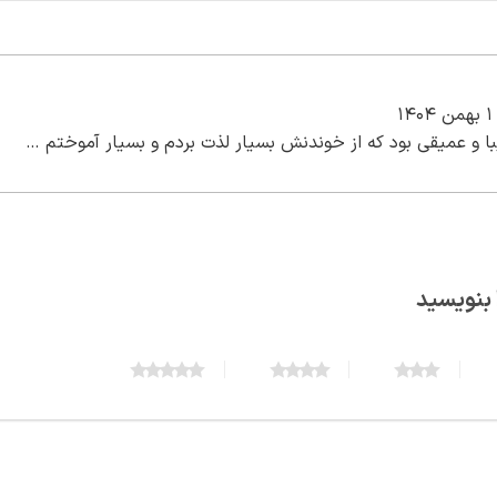
1 بهمن 1404
با و عمیقی بود که از خوندنش بسیار لذت بردم و بسیار آموختم …
 بنویسید
5 of 5 stars
4 of 5 stars
3 of 5 stars