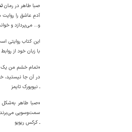
صبا طاهر در رمان
تم
آدمِ عاشق را روایت
و… می‌پردازد و خوانند
این کتاب روایتی است
با زبان خود از روابط و حسرت‌ها و آرزوهای‎شان می
«تمام خشم من یک د
در آن جا نیستید، خا
ـ نیویورک تایمز
«صبا طاهر به‌شکل ب
سمت‌وسویی می‌برند ک
ـ کرکس ریویو