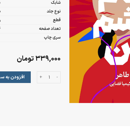
شابک
5
نوع جلد
ش
قطع
ر
تعداد صفحه
4
سری چاپ
۳۳۹,۰۰۰
تومان
تمام خشم من عدد
افزودن به سب