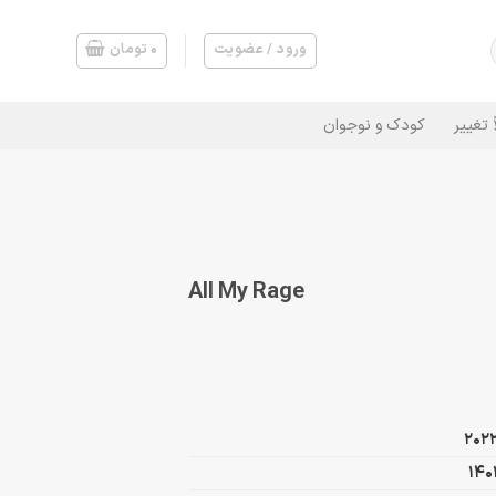
ورود / عضویت
۰
تومان
 تغییر
کودک و نوجوان
All My Rage
202
140