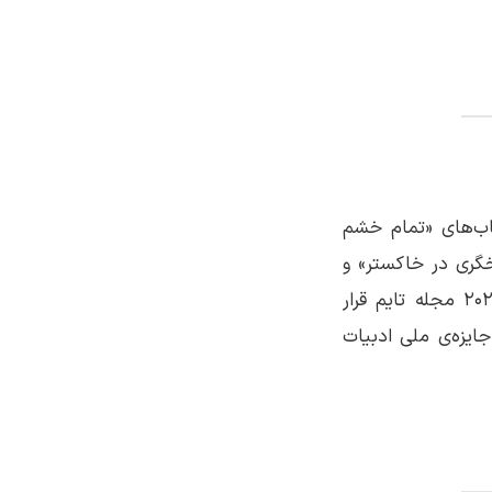
تاب‌های «تمام خشم
خگری در خاکستر» و
«مشعلی در برابر شب» در میان صد رمان برتر فانتزی 2020 مجله تایم قرار
یزه‌ی ملی ادبیات