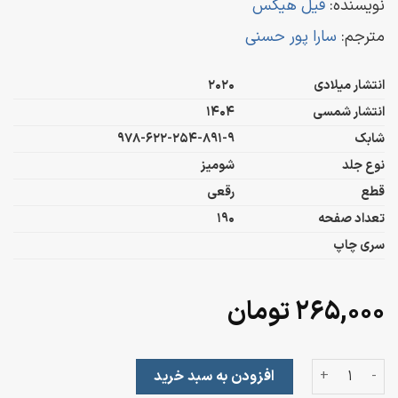
نویسنده:
فیل هیکس
مترجم:
سارا پور حسنی
انتشار میلادی
2020
انتشار شمسی
1404
شابک
978-622-254-891-9
نوع جلد
شومیز
قطع
رقعی
تعداد صفحه
190
سری چاپ
۲۶۵,۰۰۰
تومان
تسخیر آولین جونز عدد
افزودن به سبد خرید