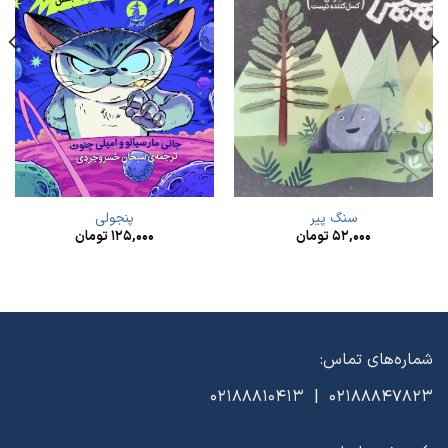
سنگ پیر
پنجولی
۵۲,۰۰۰
تومان
۱۲۵,۰۰۰
تومان
شماره‌های تماس:
02188847823 | 02188810413