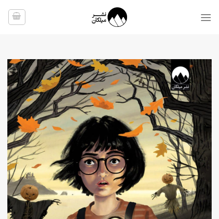
Ski
t
conten