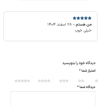
نمره
5
از
من هستم
–
28 اسفند 1404
5
خیلی خوب
دیدگاه خود را بنویسید
امتیاز شما
*
5 of 5
4 of 5
3 of 5
2 of 5
1 of 5
stars
stars
stars
stars
stars
دیدگاه شما
*