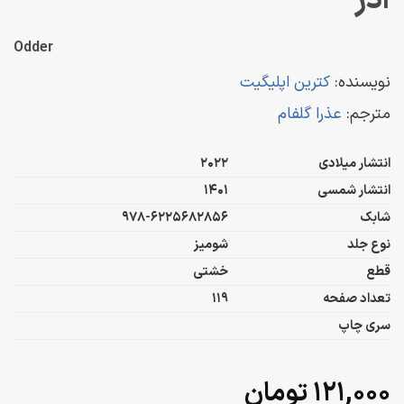
آدر
Odder
نویسنده:
کترین اپلیگیت
مترجم:
عذرا گلفام
انتشار میلادی
2022
انتشار شمسی
1401
شابک
978-6225682856
نوع جلد
شومیز
قطع
خشتی
تعداد صفحه
119
سری چاپ
۱۲۱,۰۰۰
تومان