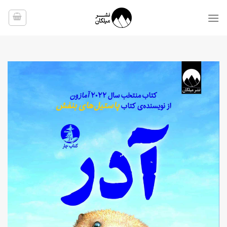
Ski
t
conten