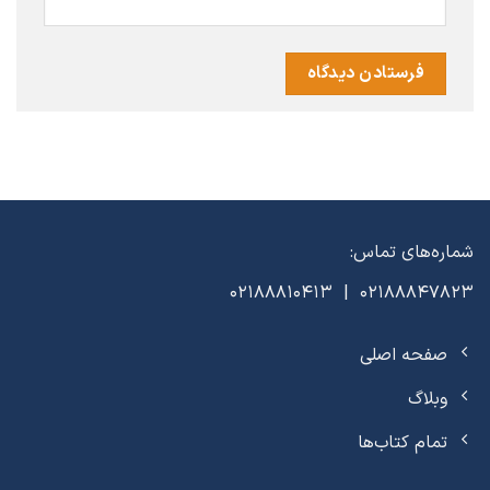
شماره‌های تماس:
02188847823 | 02188810413
صفحه اصلی
وبلاگ
تمام کتاب‌ها