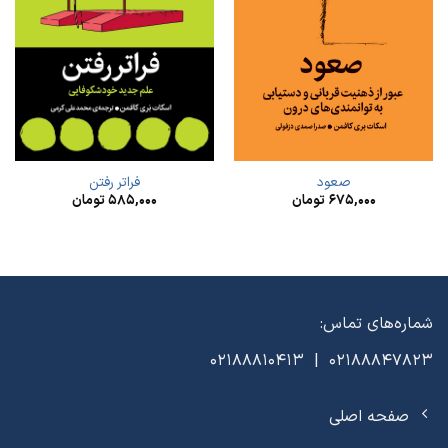
صعود
فراتر رفتن
۶۷۵,۰۰۰
تومان
۵۸۵,۰۰۰
تومان
شماره‌های تماس:
02188847823 | 02188810413
صفحه اصلی