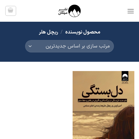
Ski
t
conten
محصول نویسنده
/
ریچل هلر