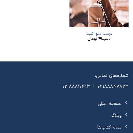
درست دعوا کنید!
۴۱۰,۰۰۰
تومان
شماره‌های تماس:
02188847823 | 02188810413
صفحه اصلی
وبلاگ
تمام کتاب‌ها