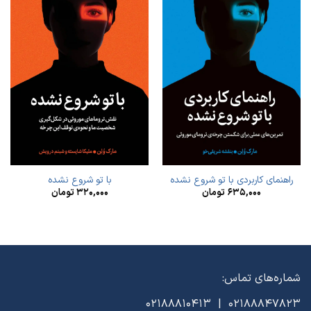
راهنمای کاربردی با تو شروع نشده
با تو شروع نشده
۶۳۵,۰۰۰
تومان
۳۲۰,۰۰۰
تومان
شماره‌های تماس:
02188847823 | 02188810413