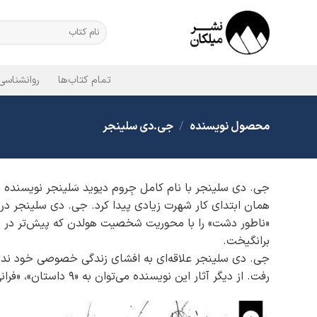
Ski
t
جستجو
برای:
conten
تمام کتاب‌ها
روانشناسی
محصول نویسنده
/
جی.دی سلینجر
جی. دی سلینجر با نام کامل جِروم دیوید سَلینجر نویسنده 
«ناطور دشت» را با محوریت شخصیت هولدن که پیش‌تر در دا
برانگیخت.
رفت. از دیگر آثار این نویسنده می‌توان به «9 داستان»، «فرانی و زویی» و «جنگل واژگون» اشاره کرد.