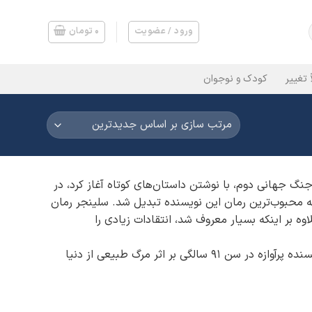
ورود / عضویت
۰
تومان
 تغییر
کودک و نوجوان
نگ جهانی دوم، با نوشتن داستان‌های کوتاه آغاز کرد، در
ه نام «ناطور دشت» منتشر کرد که به محبوب‌ترین رمان این نویسنده تبدیل شد. سلینجر رمان
بر اینکه بسیار معروف شد، انتقادات زیادی را
جی. دی سلینجر علاقه‌ای به افشای زندگی خصوصی خود نداشت و در نیوهمپشایر زندگی آرام و مرموزی را گذراند. سرانجام این نویسنده پرآوازه در سن 91 سالگی بر اثر مرگ طبیعی از دنیا