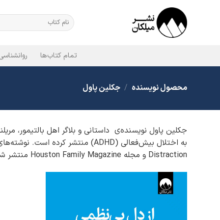
Ski
t
جستجو
برای:
conten
تمام کتاب‌ها
روانشناسی
محصول نویسنده
/
جکلین پاول
Distraction و مجله Houston Family Magazine منتشر شده‌اند.