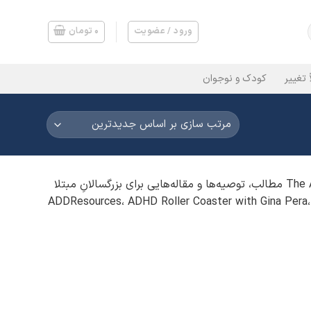
ورود / عضویت
۰
تومان
 تغییر
کودک و نوجوان
جکلین پاول نویسنده‌ی داستانی و بلاگر اهل بالتیمور، مریلند است. او از سال ۲۰۱۴ تاکنون، در وبلاگ محبوب The ADHD Homestead مطالب، توصیه‌ها و مقاله‌هایی برای بزرگسالانِ مبتلا
نوشته‌های او درباره ADHD همچنین در سایت‌هایی مانند ADDResources، ADHD Roller Coaster with Gina Pera، A Dose of Healthy