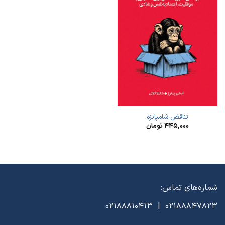
تناقض شامپانزه
۴۴۵,۰۰۰
تومان
شماره‌های تماس:
02188847823 | 02188810413