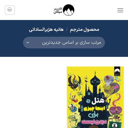
Ski
t
conten
محصول مترجم
/
هانیه هژبرالساداتی