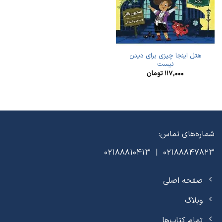
هتل اینجا چیزی برای دیدن
نیست
۱۱۷,۰۰۰
تومان
شماره‌های تماس:
02188847823 | 02188810413
صفحه اصلی
وبلاگ
تمام کتاب‌ها