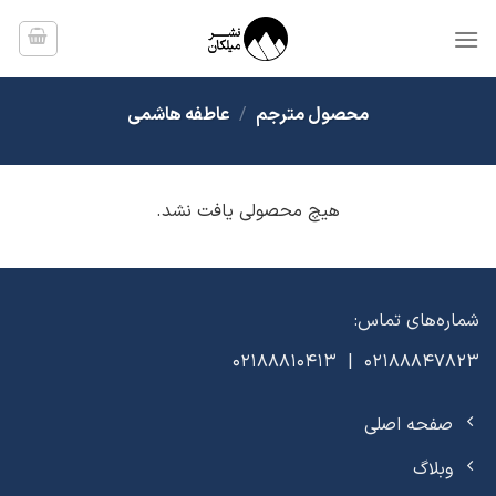
Ski
t
conten
محصول مترجم
/
عاطفه هاشمی
هیچ محصولی یافت نشد.
شماره‌های تماس:
02188847823 | 02188810413
صفحه اصلی
وبلاگ