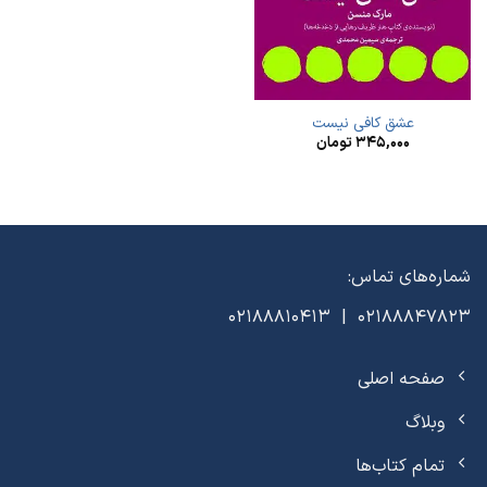
عشق کافی نیست
۳۴۵,۰۰۰
تومان
شماره‌های تماس:
02188847823 | 02188810413
صفحه اصلی
وبلاگ
تمام کتاب‌ها