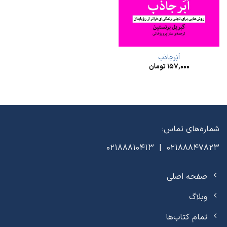
اَبَرجاذب
۱۵۷,۰۰۰
تومان
شماره‌های تماس:
02188847823 | 02188810413
صفحه اصلی
وبلاگ
تمام کتاب‌ها