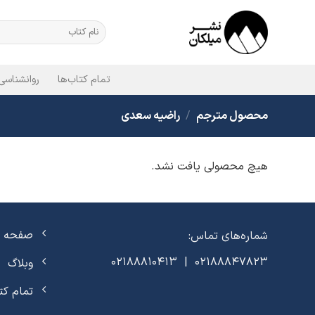
Ski
t
جستجو
برای:
conten
تمام کتاب‌ها
روانشناسی
محصول مترجم
/
راضیه سعدی
هیچ محصولی یافت نشد.
صفحه ا
شماره‌های تماس:
02188847823 | 02188810413
وبلاگ
تمام کت