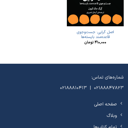
اصل گرایی: جست‌وجوی
قاعده‌مند بایسته‌ها
۴۱۰,۰۰۰
تومان
شماره‌های تماس:
02188847823 | 02188810413
صفحه اصلی
وبلاگ
تمام کتاب‌ها