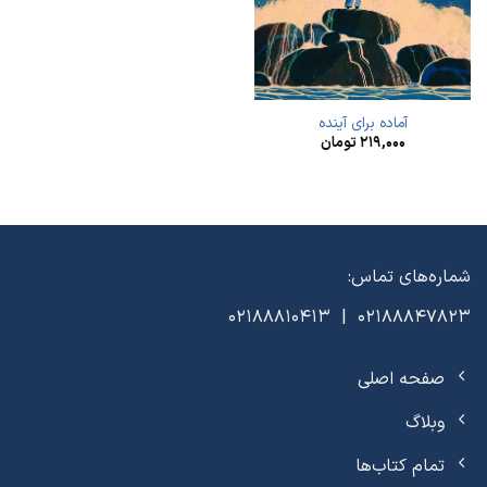
آماده برای آینده
۲۱۹,۰۰۰
تومان
شماره‌های تماس:
02188847823 | 02188810413
صفحه اصلی
وبلاگ
تمام کتاب‌ها