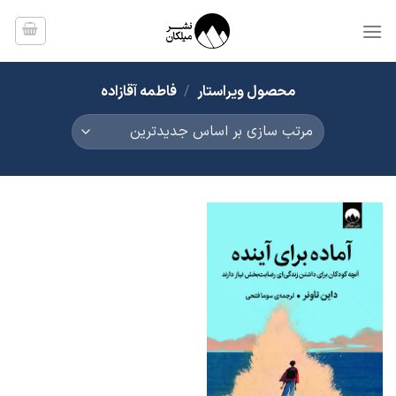
Ski
t
conten
محصول ویراستار
/
فاطمه آقازاده