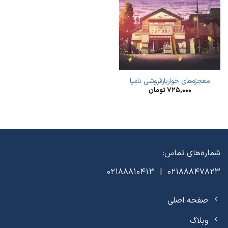
معجزه‌های خواربارفروشی نامیا
۷۲۵,۰۰۰
تومان
شماره‌های تماس:
02188847823 | 02188810413
صفحه اصلی
وبلاگ