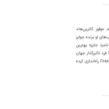
«وفور کاترین‌ها»،
ای او برنده جوایز
نامزد جایزه بهترین
کتاب‌های لس‌آنجلس تایمز شد و مجله تایم او را یکی از 100 فرد تاثیرگذار جهان
معرفی کرد. جان گرین در یوتیوب صفحه‌ای به نام Crashcourse راه‌اندازی کرده