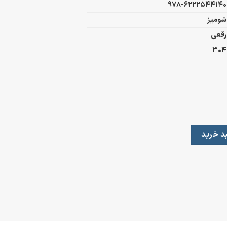
978-6222544140
شومیز
رقعی
304
د خرید