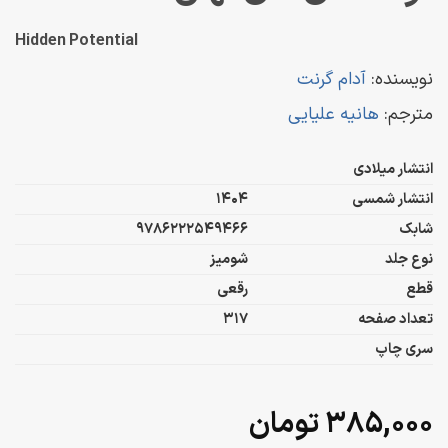
Hidden Potential
نویسنده:
آدام گرنت
مترجم:
هانیه علیایی
انتشار میلادی
انتشار شمسی
1404
شابک
9786222549466
نوع جلد
شومیز
قطع
رقعی
تعداد صفحه
317
سری چاپ
۳۸۵,۰۰۰
تومان