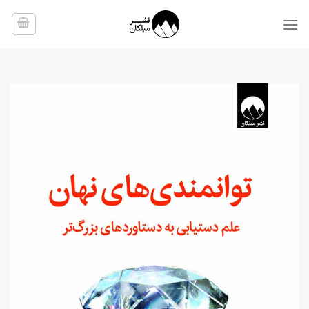
Ski
t
conten