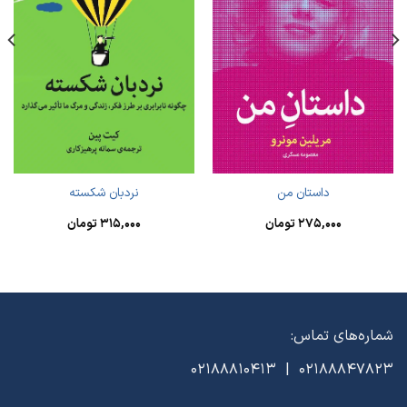
داستان من
نردبان شکسته
۲۷۵,۰۰۰
تومان
۳۱۵,۰۰۰
تومان
شماره‌های تماس:
02188847823 | 02188810413