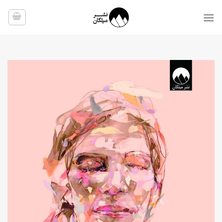
Ski
t
conten