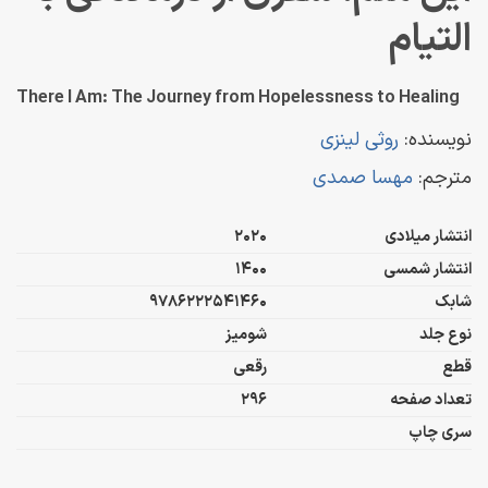
التیام
There I Am: The Journey from Hopelessness to Healing
نویسنده:
روثی لینزی
مترجم:
مهسا صمدی
انتشار میلادی
2020
انتشار شمسی
1400
شابک
9786222541460
نوع جلد
شومیز
قطع
رقعی
تعداد صفحه
296
سری چاپ